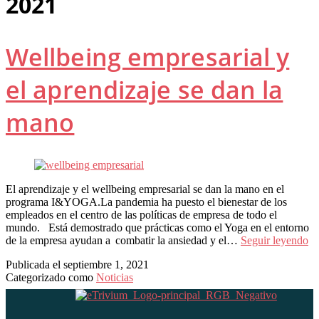
2021
Wellbeing empresarial y
el aprendizaje se dan la
mano
El aprendizaje y el wellbeing empresarial se dan la mano en el
programa I&YOGA.La pandemia ha puesto el bienestar de los
empleados en el centro de las políticas de empresa de todo el
mundo. Está demostrado que prácticas como el Yoga en el entorno
We
de la empresa ayudan a combatir la ansiedad y el…
Seguir leyendo
em
Publicada el
septiembre 1, 2021
y
Categorizado como
Noticias
el
ap
se
da