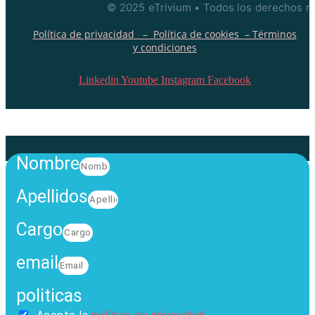
© 2025 eTrivium • Todos los derechos r
la
m
Política de privacidad –
Política de cookies –
Términos
y condiciones
Linkedin
Youtube
Instagram
Facebook
Nombre
Apellidos
Cargo
email
politicas