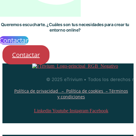
Queremos escucharte. ¿Cuáles son tus necesidades para crear tu
entorno online?
Contactar
Contactar
© 2025 eTrivium • Todos los derechos r
Política de privacidad –
Política de cookies –
Términos
y condiciones
Linkedin
Youtube
Instagram
Facebook