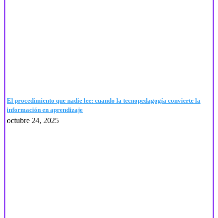
El procedimiento que nadie lee: cuando la tecnopedagogía convierte la
información en aprendizaje
octubre 24, 2025